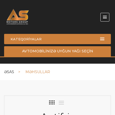
KATEQORİYALAR
AVTOMOBİLİNİZƏ UYĞUN YAĞI SEÇİN
ƏSAS
MƏHSULLAR