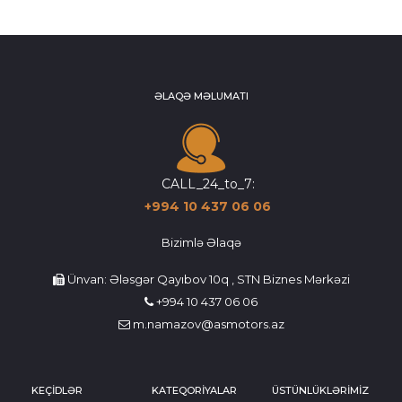
ƏLAQƏ MƏLUMATI
CALL_24_to_7:
+994 10 437 06 06
Bizimlə Əlaqə
Ünvan: Ələsgər Qayıbov 10q , STN Biznes Mərkəzi
+994 10 437 06 06
m.namazov@asmotors.az
KEÇİDLƏR
KATEQORİYALAR
ÜSTÜNLÜKLƏRİMİZ