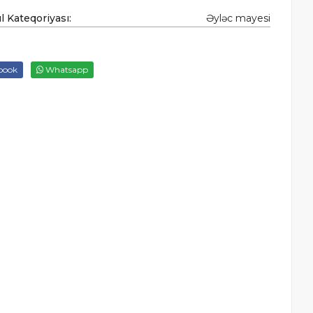
 Kateqoriyası:
Əyləc mayesi
book
Whatsapp