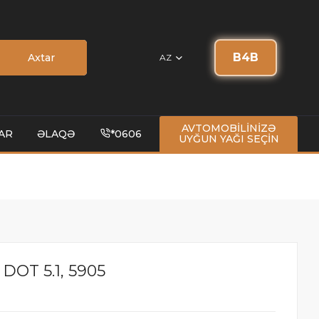
B4B
Axtar
AZ
AVTOMOBİLİNİZƏ
AR
ƏLAQƏ
*0606
UYĞUN YAĞI SEÇİN
DOT 5.1, 5905