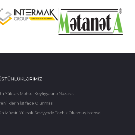
ÜSTÜNLÜKLƏRİMİZ
Ən Yüksək Məhsul Keyfiyyətinə Nəzarət
eniliklərin İstifadə Olunması
Ən Müasir, Yüksək Səviyyədə Təchiz Olunmuş Istehsal