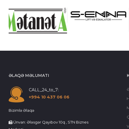
ƏLAQƏ MƏLUMATI
CALL_24_to_7:
+994 10 437 06 06
Bizimlə Əlaqə
Ünvan: Ələsgər Qayıbov 10q , STN Biznes
V