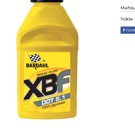
Məhsul
Yüklə:
Face