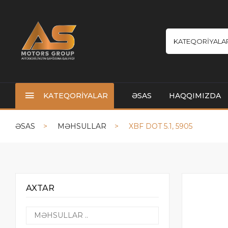
KATEQORİYALA
KATEQORİYALAR
ƏSAS
HAQQIMIZDA
ƏSAS
MƏHSULLAR
XBF DOT 5.1, 5905
AXTAR