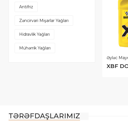
Antifriz
Zəncirvari Mişarlar Yağları
Hidravlik Yağları
Mühərrik Yağları
Əyləc Mayesi
Əyləc May
PLUS,
DOT 4 0, 5904
XBF DOT
TƏRƏFDAŞLARIMIZ