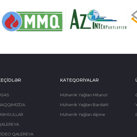
KEÇİDLƏR
KATEQORİYALAR
ƏSAS
Mühərrik Yağları Mitanol
HAQQIMIZDA
Mühərrik Yağları Bardahl
Y
MƏHSULLAR
Mühərrik Yağları Alpine
QALEREYA
İDEO QALEREYA