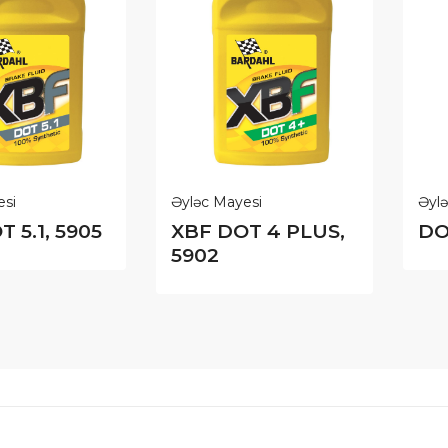
esi
Əyləc Mayesi
Əyl
 5.1, 5905
XBF DOT 4 PLUS,
DO
5902