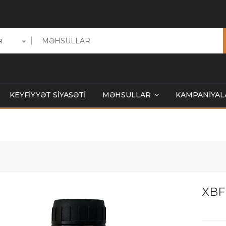
R
KEYFİYYƏT SİYASƏTİ
MƏHSULLAR
KAMPANİYAL
XBF 