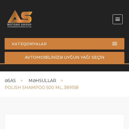
KATEQORİYALAR
AVTOMOBİLİNİZƏ UYĞUN YAĞI SEÇİN
ƏSAS
MƏHSULLAR
POLİSH SHAMPOO 500 ML, 38915B