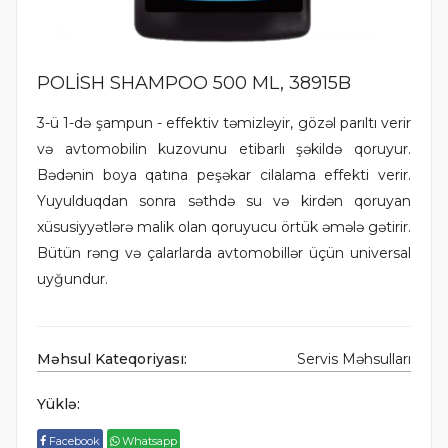
POLİSH SHAMPOO 500 ML, 38915B
3-ü 1-də şampun - effektiv təmizləyir, gözəl parıltı verir
və avtomobilin kuzovunu etibarlı şəkildə qoruyur.
Bədənin boya qatına peşəkar cilalama effekti verir.
Yuyulduqdan sonra səthdə su və kirdən qoruyan
xüsusiyyətlərə malik olan qoruyucu örtük əmələ gətirir.
Bütün rəng və çalarlarda avtomobillər üçün universal
uyğundur.
Məhsul Kateqoriyası:
Servis Məhsulları
Yüklə:
Facebook
Whatsapp