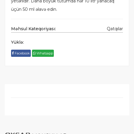
yetərlidir. Daha böyük tutumda hər 10 litr yanacaq
üçün 50 ml əlavə edin.
Məhsul Kateqoriyası:
Qatqılar
Yüklə:
Facebook
Whatsapp