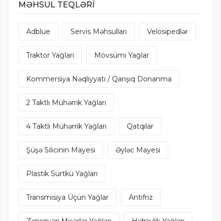
MƏHSUL TEQLƏRİ
Adblue
Servis Məhsulları
Velosipedlər
Traktor Yağları
Mövsümi Yağlar
Kommersiya Nəqliyyatı / Qarışıq Donanma
2 Taktlı Mühərrik Yağları
4 Taktlı Mühərrik Yağları
Qatqılar
Şüşə Silicinin Mayesi
Əyləc Mayesi
Plastik Sürtkü Yağları
Transmisiya Üçün Yağlar
Antifriz
Zəncirvari Mişarlar Yağları
Hidravlik Yağları