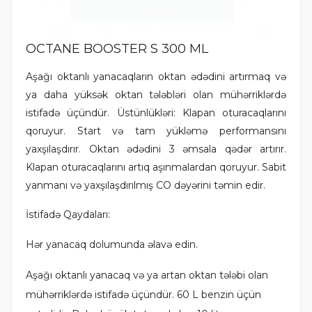
OCTANE BOOSTER S 300 ML
Aşağı oktanlı yanacaqların oktan ədədini artırmaq və
ya daha yüksək oktan tələbləri olan mühərriklərdə
istifadə üçündür. Üstünlükləri: Klapan oturacaqlarını
qoruyur. Start və tam yükləmə performansını
yaxşılaşdırır. Oktan ədədini 3 əmsala qədər artırır.
Klapan oturacaqlarını artıq aşınmalardan qoruyur. Sabit
yanmanı və yaxşılaşdırılmış CO dəyərini təmin edir.
İstifadə Qaydaları:
Hər yanacaq dolumunda əlavə edin.
Aşağı oktanlı yanacaq və ya artan oktan tələbi olan
mühərriklərdə istifadə üçündür. 60 L benzin üçün