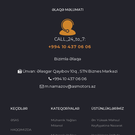
ƏLAQƏ MƏLUMATI
CALL_24_to_7:
+994 10 437 06 06
Bizimlə Əlaqə
Ünvan: Ələsgər Qayıbov 10q , STN Biznes Mərkəzi
+994 10 437 06 06
m.namazov@asmotors.az
KEÇİDLƏR
KATEQORİYALAR
ÜSTÜNLÜKLƏRİMİZ
ƏSAS
Mühərrik Yağları
Ən Yüksək Məhsul
Mitanol
Keyfiyyətinə Nəzarət
HAQQIMIZDA