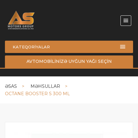
KATEQORİYALAR
AVTOMOBİLİNİZƏ UYĞUN YAĞI SEÇİN
ƏSAS
MƏHSULLAR
OCTANE BOOSTER S 300 ML