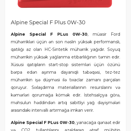
Alpine Special F Plus 0W-30
Alpine Special F PLus 0W-30
, müasir Ford
mühərrikləri üçün ən son nəslin yüksək performanslı,
qatılığı az olan HC-Sintetik mühərrik yağıdır. Soyuq
mühərrikin yüksək yağlanma etibarlılığının təmin edir.
Xüsusi qatqıların start-stop sistemləri üçün özünü
bərpa edən aşınma dayanıqlı təbəqəsi, tez-tez
mühərrikin işə düşməsi ilə tıxaclar zamanı parçaları
qoruyur. Sıxlaşdırma materiallarının resurslarını və
kəmərləri qorumağa kömək edir. İstehsalçıya görə,
məhsulun həddindən artıq sabitliyi yağ dəyişmələri
arasındakı intervallı artırmağa imkan verir.
Alpine Special F PLus 0W-30
, yanacağa qənaət edir
və CO2 tullantılarını azaldaraq ətraf mühitin