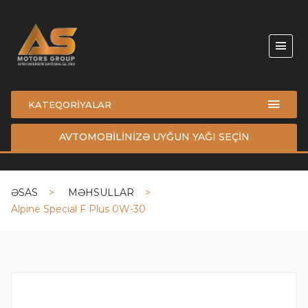
KATEQORİYALAR
AVTOMOBİLİNİZƏ UYĞUN YAĞI SEÇİN
ƏSAS
MƏHSULLAR
Alpine Special F Plus 0W-30