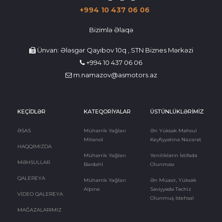
+994 10 437 06 06
Bizimlə Əlaqə
Ünvan: Ələsgər Qayıbov 10q , STN Biznes Mərkəzi
+994 10 437 06 06
m.namazov@asmotors.az
KEÇİDLƏR
KATEQORİYALAR
ÜSTÜNLÜKLƏRİMİZ
ƏSAS
Mühərrik Yağları
Ən Yüksək Məhsul
Mitanol
Keyfiyyətinə Nəzarət
HAQQIMIZDA
Mühərrik Yağları
Yeniliklərin İstifadə
MƏHSULLAR
Bardahl
Olunması
QALEREYA
Mühərrik Yağları
Ən Müasir, Yüksək
Alpine
Səviyyədə Təchiz
VİDEO QALEREYA
Olunmuş Istehsal
MAĞAZALARIMIZ