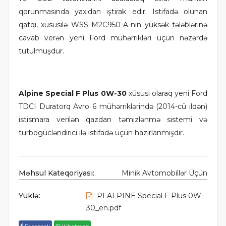
qorunmasında yaxıdan iştirak edir. Istifadə olunan
qatqı, xüsusilə WSS M2C950-A-nin yüksək tələblərinə
cavab verən yeni Ford mühərrikləri üçün nəzərdə
tutulmuşdur.
Alpine Special F Plus 0W-30
xüsusi olaraq yeni Ford
TDCI Duratorq Avro 6 mühərriklərində (2014-cü ildən)
istismara verilən qazdan təmizlənmə sistemi və
turbogücləndirici ilə istifadə üçün hazırlanmışdır.
Məhsul Kateqoriyası:
Minik Avtomobillər Üçün
Yüklə:
PI ALPINE Special F Plus 0W-
30_en.pdf