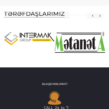
TƏRƏFDAŞLARIMIZ
ƏLAQƏ MƏLUMATI
CALL_24_to_7: