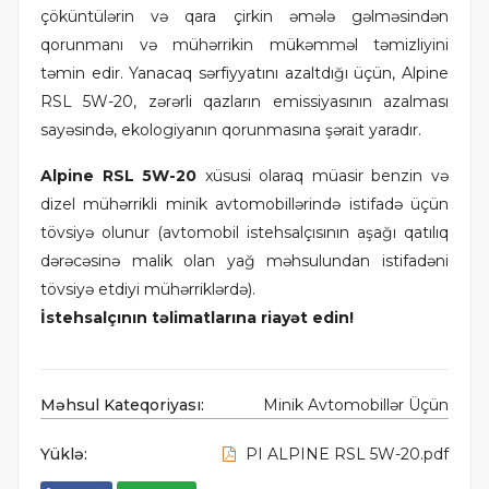
çöküntülərin və qara çirkin əmələ gəlməsindən
qorunmanı və mühərrikin mükəmməl təmizliyini
təmin edir. Yanacaq sərfiyyatını azaltdığı üçün, Alpine
RSL 5W-20, zərərli qazların emissiyasının azalması
sayəsində, ekologiyanın qorunmasına şərait yaradır.
Alpine
RSL
5
W
-20
xüsusi olaraq müasir benzin və
dizel mühərrikli minik avtomobillərində istifadə üçün
tövsiyə olunur (avtomobil istehsalçısının aşağı qatılıq
dərəcəsinə malik olan yağ məhsulundan istifadəni
tövsiyə etdiyi mühərriklərdə).
İstehsalçının təlimatlarına riayət edin!
Məhsul Kateqoriyası:
Minik Avtomobillər Üçün
Yüklə:
PI ALPINE RSL 5W-20.pdf