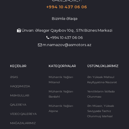
+994 10 437 06 06
Bizimlə Əlaqə
Ünvan: Ələsgər Qayıbov 10q , STN Biznes Mərkəzi
+994 10 437 06 06
m.namazov@asmotors.az
KEÇİDLƏR
KATEQORİYALAR
ÜSTÜNLÜKLƏRİMİZ
ƏSAS
Mühərrik Yağları
Ən Yüksək Məhsul
Mitanol
Keyfiyyətinə Nəzarət
HAQQIMIZDA
Mühərrik Yağları
Yeniliklərin İstifadə
MƏHSULLAR
Bardahl
Olunması
QALEREYA
Mühərrik Yağları
Ən Müasir, Yüksək
Alpine
Səviyyədə Təchiz
VİDEO QALEREYA
Olunmuş Istehsal
MAĞAZALARIMIZ