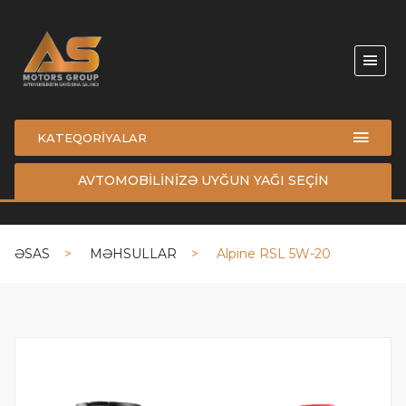
KATEQORİYALAR
AVTOMOBİLİNİZƏ UYĞUN YAĞI SEÇİN
ƏSAS
MƏHSULLAR
Alpine RSL 5W-20