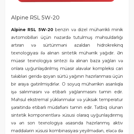
Alpine RSL 5W-20
Alpine RSL 5W-20
benzin və dizel mühərrikli minik
avtomobilləri üçün nəzərdə tutulmuş məhsuldarlığı
artıran və sürtünməni azaldan hidrokrekinq
texnologiyası ilə alınan sintetik mühərrik yağıdır. Ən
müasir texnologiya sintezi ilə alınan baza yağları və
onlara uyğunlaşdırılmış müasir əlavələr kompleksi cari
tələbləri geridə qoyan sürtü yağının hazırlanması üçün
bir araya gətirilmişdirlər. O soyuq mühərrikin asanlıqla
işə salınmasını və etibarlı yağlanmasını təmin edir.
Məhsul ekstremal yüklənmələr və yüksək temperatur
şəraitində etibarlı müdafiəni təmin edir. Tətbiq olunan
sintetik komponentlərə xüsusi olaraq uyğunlaşdırımış
və ən son texnologiya əsasında hazırlanmış aktiv
maddələrin xüsusi kombinasiyası yeyilmədən, eləcə də