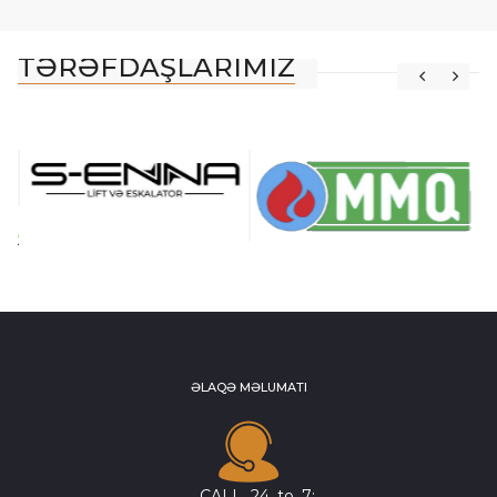
TƏRƏFDAŞLARIMIZ
ƏLAQƏ MƏLUMATI
CALL_24_to_7: